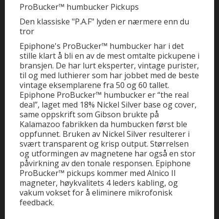
ProBucker™ humbucker Pickups
Den klassiske "P.A.F" lyden er nærmere enn du
tror
Epiphone's ProBucker™ humbucker har i det
stille klart å bli en av de mest omtalte pickupene i
bransjen. De har lurt eksperter, vintage purister,
til og med luthierer som har jobbet med de beste
vintage eksemplarene fra 50 og 60 tallet.
Epiphone ProBucker™ humbucker er “the real
deal”, laget med 18% Nickel Silver base og cover,
same oppskrift som Gibson brukte på
Kalamazoo fabrikken da humbucken først ble
oppfunnet. Bruken av Nickel Silver resulterer i
svært transparent og krisp output. Størrelsen
og utformingen av magnetene har også en stor
påvirkning av den tonale responsen. Epiphone
ProBucker™ pickups kommer med Alnico II
magneter, høykvalitets 4 leders kabling, og
vakum vokset for å eliminere mikrofonisk
feedback.