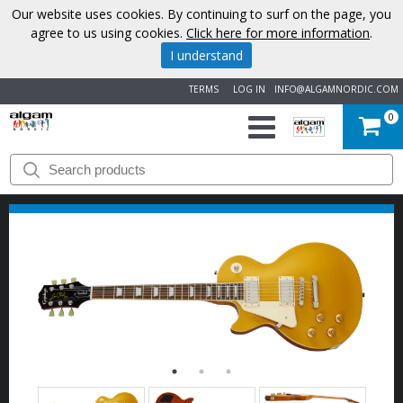
Our website uses cookies. By continuing to surf on the page, you
agree to us using cookies.
Click here for more information
.
I understand
TERMS
LOG IN
INFO@ALGAMNORDIC.COM
0
START
BRANDS
NEWS
ABOUT
US
CONTACT